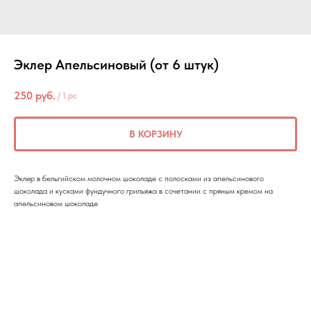
Эклер Апельсиновый (от 6 штук)
250
руб.
/
1 pc
В КОРЗИНУ
Эклер в бельгийском молочном шоколаде с полосками из апельсинового
шоколада и кусками фундучного грильяжа в сочетании с пряным кремом на
апельсиновом шоколаде