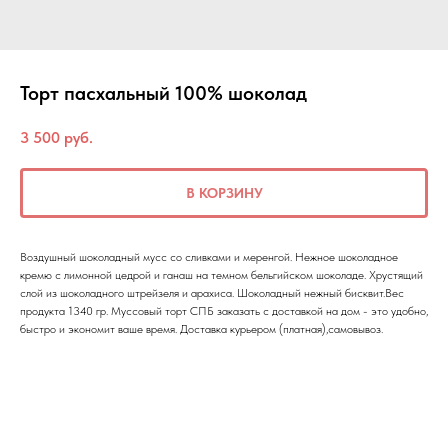
Торт пасхальный 100% шоколад
3 500
руб.
В КОРЗИНУ
Воздушный шоколадный мусс со сливками и меренгой. Нежное шоколадное
кремю с лимонной цедрой и ганаш на темном бельгийском шоколаде. Хрустящий
слой из шоколадного штрейзеля и арахиса. Шоколадный нежный бисквит.Вес
продукта 1340 гр. Муссовый торт СПБ заказать с доставкой на дом - это удобно,
быстро и экономит ваше время. Доставка курьером (платная),самовывоз.