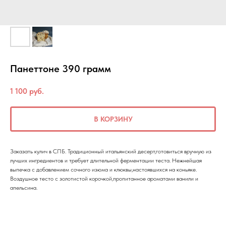
Панеттоне 390 грамм
1 100
руб.
В КОРЗИНУ
Заказать кулич в СПБ. Традиционный итальянский десерт,готовиться вручную из
лучших ингредиентов и требует длительной ферментации теста. Нежнейшая
выпечка с добавлением сочного изюма и клюквы,настоявшихся на коньяке.
Воздушное тесто с золотистой корочкой,пропитанное ароматами ванили и
апельсина.