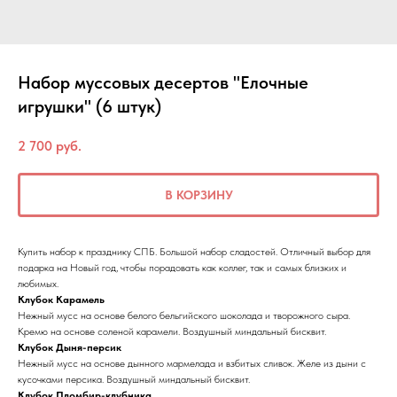
Набор муссовых десертов "Елочные
игрушки" (6 штук)
2 700
руб.
В КОРЗИНУ
Купить набор к празднику СПБ. Большой набор сладостей. Отличный выбор для
подарка на Новый год, чтобы порадовать как коллег, так и самых близких и
любимых.
Клубок Карамель
Нежный мусс на основе белого бельгийского шоколада и творожного сыра.
Кремю на основе соленой карамели. Воздушный миндальный бисквит.
Клубок Дыня-персик
Нежный мусс на основе дынного мармелада и взбитых сливок. Желе из дыни с
кусочками персика. Воздушный миндальный бисквит.
Клубок Пломбир-клубника