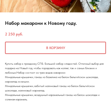
Набор макарони к Новому году.
2 250
руб.
В КОРЗИНУ
Купить набор к празднику СПБ. Большой набор сладостей. Отличный выбор для
подарка на Новый год, чтобы порадовать как коллег, так и самых близких и
любимых.Набор состоит из трех видов макарони:
Миндальные крышечки, ганаш из базелика на белом бельгийском шоколаде,
мармелад из вишни.
Миндальные крышечки, взбитый малиновый ганаш на белом бельгийском
шоколаде, малиновый мармелад.
Миндальные крышечки, воздушный карамельный ганаш на белом шоколаде и
соленая карамель.