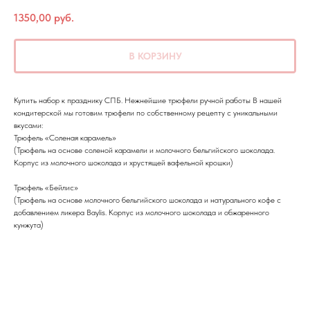
1350,00
руб.
В КОРЗИНУ
Купить набор к празднику СПБ. Нежнейшие трюфели ручной работы В нашей
кондитерской мы готовим трюфели по собственному рецепту с уникальными
вкусами:
Трюфель «Соленая карамель»
(Трюфель на основе соленой карамели и молочного бельгийского шоколада.
Корпус из молочного шоколада и хрустящей вафельной крошки)
Трюфель «Бейлис»
(Трюфель на основе молочного бельгийского шоколада и натурального кофе с
добавлением ликера Baylis. Корпус из молочного шоколада и обжаренного
кунжута)