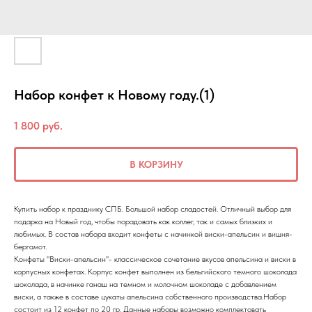
Набор конфет к Новому году.(1)
1 800
руб.
В КОРЗИНУ
Купить набор к празднику СПБ. Большой набор сладостей. Отличный выбор для
подарка на Новый год, чтобы порадовать как коллег, так и самых близких и
любимых. В состав набора входит конфеты с начинкой виски-апельсин и вишня-
бергамот.
Конфеты "Виски-апельсин"- классическое сочетание вкусов апельсина и виски в
корпусных конфетах. Корпус конфет выполнен из бельгийского темного шоколада
шоколада, в начинке ганаш на темном и молочном шоколаде с добавлением
виски, а также в составе цукаты апельсина собственного производства.Набор
состоит из 12 конфет по 20 гр. Данные наборы возможно комплектовать