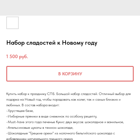
Набор сладостей к Новому году
1 500
руб.
В КОРЗИНУ
Купить набор к празднику СПБ. Большой набор сладостей. Отличный выбор для
подарка на Новый год, чтобы порадовать как колег, так и самых близких и
любимых. В состав набора входит:
-Хрустящее безе,
-Имбирные пряники в виде снежинок по особому рецепту,
-Must-have этого года печенье Кукис двух вкусов: шоколадное и ванильное,
-Апельсиновые цукаты в темном шоколаде,
-Шоколадные "Грецкие орехи" из молочного бельгийского шоколада с
добавлением натурального грецкого ореха,