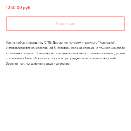
1250,00
руб.
В корзину
Купить набор к празднику СПБ. Десерт по мотивам пирожного "Картошка".
Изготавливается из шоколадной бисквитной крошки, ганаша на темном шоколаде
и сливочного крема. В начинке используется сливочная соленая карамель. Десерт
покрывается бельгийским шоколадом и декорируется на основе пожеланий.
Звоните нам, мы выполним ваше пожелание.