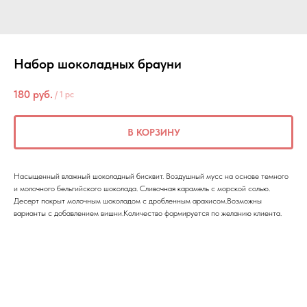
Набор шоколадных брауни
180
руб.
/
1 pc
В КОРЗИНУ
Насыщенный влажный шоколадный бисквит. Воздушный мусс на основе темного
и молочного бельгийского шоколада. Сливочная карамель с морской солью.
Десерт покрыт молочным шоколадом с дробленным арахисом.Возможны
варианты с добавлением вишни.Количество формируется по желанию клиента.