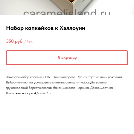
Набор капкейков к Хэллоуин
350
руб.
/
1 pc
В корзину
Заказать набор капкейк СПБ . Цена недорого . Купить торт на день рождения.
Выбор начинки на усмотрение клиента: апельсин-маракуйя, ваниль-
груша,красный бархат,шоколад-банан,шоколад-черника. Декор мастика.
Возможны наборы 4,6 или 9 шт.