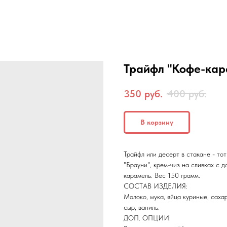
Трайфл "Кофе-кар
350
руб.
400
руб.
В корзину
Трайфл или десерт в стакане - то
"Брауни", крем-чиз на сливках с 
карамель. Вес 150 грамм.
СОСТАВ ИЗДЕЛИЯ:
Молоко, мука, яйца куриные, сахар
сыр, ваниль.
ДОП. ОПЦИИ: