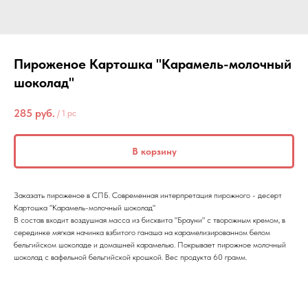
Пироженое Картошка "Карамель-молочный
шоколад"
285
руб.
/
1 pc
В корзину
Заказать пироженое в СПБ. Современная интерпретация пирожного - десерт
Картошка "Карамель-молочный шоколад"
В состав входит воздушная масса из бисквита "Брауни" с творожным кремом, в
серединке мягкая начинка взбитого ганаша на карамелизированном белом
бельгийском шоколаде и домашней карамелью. Покрывает пирожное молочный
шоколад с вафельной бельгийской крошкой. Вес продукта 60 грамм.