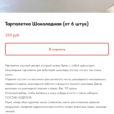
Тарталетка Шоколадная (от 6 штук)
320
руб.
В корзину
Тарталетки штучный десерт, который можно брать с собой куда угодно.
Шоколадные тарталетки для любителей шоколада, потому что его там очень
много.
Изделие состоит из песочного рассыпчатого теста, шоколадного насыщенного
заварного крема, шоколадного взбитого ганаша из темного шоколада. Декор
выполнен из шоколадной палочки и какао. Вес 110 грамм.
Отличный выбор, чтобы заглянуть к кому-нибудь в гости с таким набором.
СОСТАВ ИЗДЕЛИЯ:
Мука, сахар, яйцо куриное, масло сливочное, масло растительное, крахмал
кукурузный, сахарная пудра,лимонная кислота, сливки животные, какао, шоколад
тёмный.