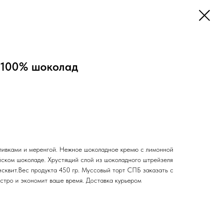
 100% шоколад
ливками и меренгой. Нежное шоколадное кремю с лимонной
йском шоколаде. Хрустящий слой из шоколадного штрейзеля
сквит.Вес продукта 450 гр. Муссовый торт СПБ заказать с
ыстро и экономит ваше время. Доставка курьером