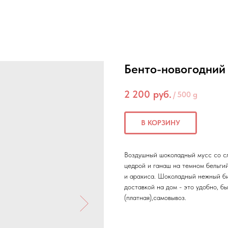
Бенто-новогодний
2 200
руб.
/
500 g
В КОРЗИНУ
Воздушный шоколадный мусс со с
цедрой и ганаш на темном бельги
и арахиса. Шоколадный нежный би
доставкой на дом - это удобно, б
(платная),самовывоз.