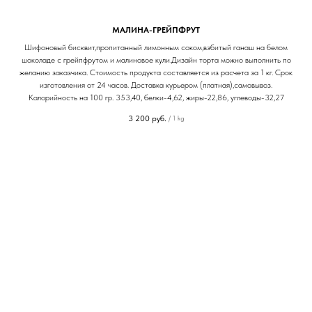
МАЛИНА-ГРЕЙПФРУТ
Шифоновый бисквит,пропитанный лимонным соком,взбитый ганаш на белом
шоколаде с грейпфрутом и малиновое кули.Дизайн торта можно выполнить по
желанию заказчика. Стоимость продукта составляется из расчета за 1 кг. Срок
изготовления от 24 часов. Доставка курьером (платная),самовывоз.
Калорийность на 100 гр. 353,40, белки-4,62, жиры-22,86, углеводы-32,27
3 200
руб.
/
1 kg