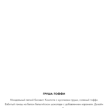
ГРУША-ТОФФИ
Миндальный легкий бисквит. Компоте с кусочками груши, соленый тоффи.
Взбитый ганаш на белом бельгийском шоколаде с добавлением карамели. Дизайн