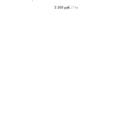
3 300
руб.
/
1 kg