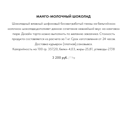
МАНГО-МОЛОЧНЫЙ ШОКОЛАД
Шоколадный влажный шифоновый бисквит,взбитый ганаш на бельгийском
молочном шоколаде,дополняет данное сочетание нежнейший вкус на манговом
пюре. Дизайн торта можно выполнить по желанию заказчика. Стоимость
продукта составляется из расчета за 1 кг. Срок изготовления от 24 часов.
Доставка курьером (платная),самовывоз.
Калорийность на 100 гр. 357,20, белки-4,03, жиры-25,81, углеводы-27,18
3 200
руб.
/
1 kg