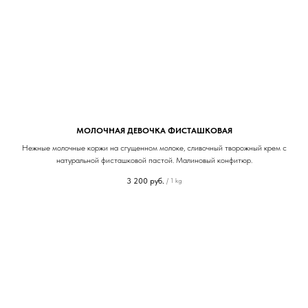
МОЛОЧНАЯ ДЕВОЧКА ФИСТАШКОВАЯ
Нежные молочные коржи на сгущенном молоке, сливочный творожный крем с
натуральной фисташковой пастой. Малиновый конфитюр.
3 200
руб.
/
1 kg