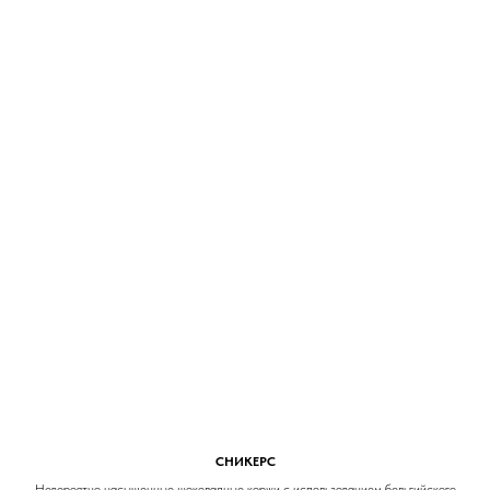
СНИКЕРС
Невероятно насыщенные шоколадные коржи с использованием бельгийского