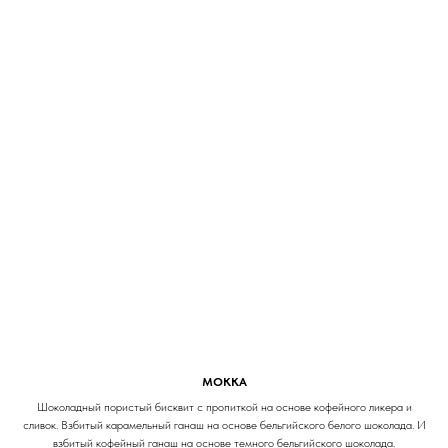
МОККА
Шоколадный пористый бисквит с пропиткой на основе кофейного ликера и
сливок. Взбитый карамельный ганаш на основе бельгийского белого шоколада. И
взбитый кофейный ганаш на основе темного бельгийского шоколада.