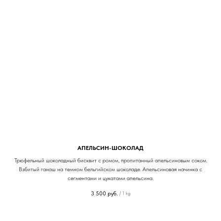
АПЕЛЬСИН-ШОКОЛАД
Трюфельный шоколадный бисквит с ромом, пропитанный апельсиновым соком.
Взбитый ганаш на темном бельгийском шоколаде. Апельсиновая начинка с
сегментами и цукатами апельсина.
3 500
руб.
/
1 kg