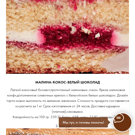
МАЛИНА-КОКОС-БЕЛЫЙ ШОКОЛАД
Легкий кокосовый бисквит,пропитанный малиновым соком. Яркое малиновое
конфи,дополненное сливочным кремом с бельгийским белым шоколадом. Дизайн
торта можно выполнить по желанию заказчика. Стоимость продукта составляется
из расчета за 1 кг. Срок изготовления от 24 часов. Доставка курьером
(платная),самовывоз.
Калорийность на 100 гр. 339.31, белки-4,98, жиры-23,81, углеводы-24,28
Мы тут, и готовы помочь!
3 200
руб.
/
1 kg