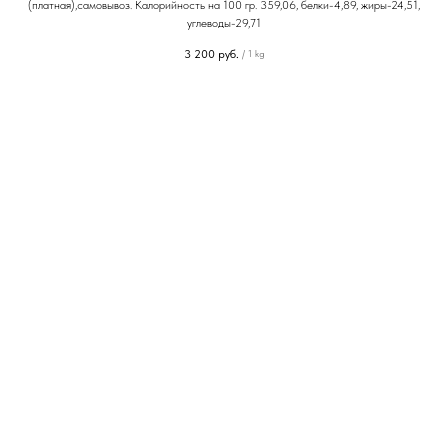
(платная),самовывоз. Калорийность на 100 гр. 359,06, белки-4,89, жиры-24,51,
углеводы-29,71
3 200
руб.
/
1 kg