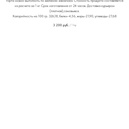
торта можно выполнить по желанию заказчика. Стоимость продукта составляется
из расчета за 1 кг. Срок изготовления от 24 часов. Доставка курьером
(платная),самовывоз.
Калорийность на 100 гр. 326,18, белки-4,56, жиры-21,90, углеводы-27,68
3 200
руб.
/
1 kg