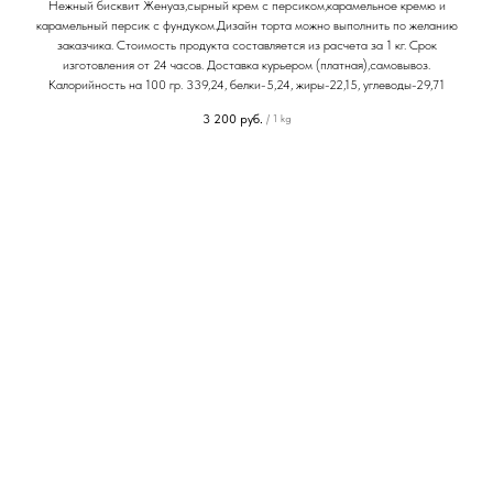
Нежный бисквит Женуаз,сырный крем с персиком,карамельное кремю и
карамельный персик с фундуком.Дизайн торта можно выполнить по желанию
заказчика. Стоимость продукта составляется из расчета за 1 кг. Срок
изготовления от 24 часов. Доставка курьером (платная),самовывоз.
Калорийность на 100 гр. 339,24, белки-5,24, жиры-22,15, углеводы-29,71
3 200
руб.
/
1 kg