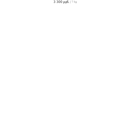
3 300
руб.
/
1 kg