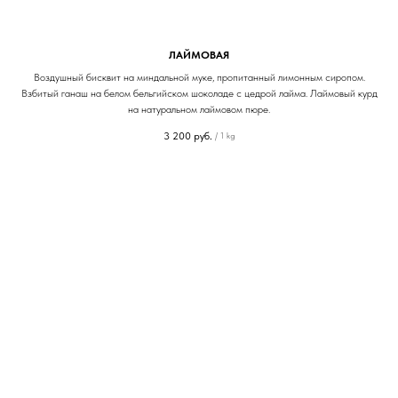
ЛАЙМОВАЯ
Воздушный бисквит на миндальной муке, пропитанный лимонным сиропом.
Взбитый ганаш на белом бельгийском шоколаде с цедрой лайма. Лаймовый курд
на натуральном лаймовом пюре.
3 200
руб.
/
1 kg