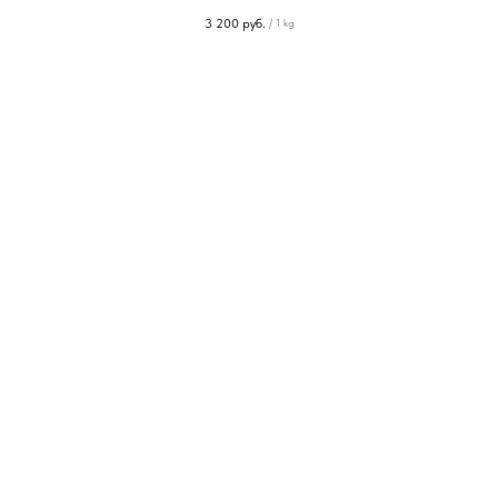
3 200
руб.
/
1 kg