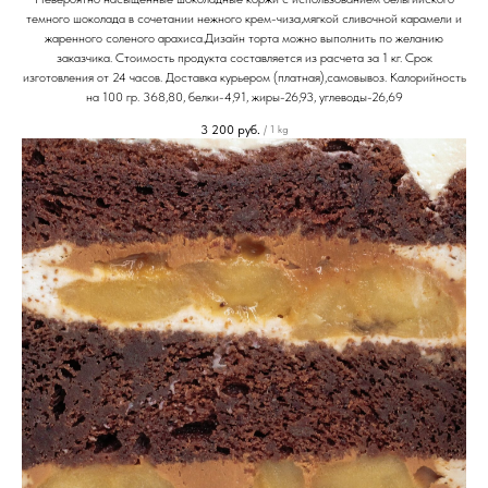
темного шоколада в сочетании нежного крем-чиза,мягкой сливочной карамели и
жаренного соленого арахиса.Дизайн торта можно выполнить по желанию
заказчика. Стоимость продукта составляется из расчета за 1 кг. Срок
изготовления от 24 часов. Доставка курьером (платная),самовывоз. Калорийность
на 100 гр. 368,80, белки-4,91, жиры-26,93, углеводы-26,69
3 200
руб.
/
1 kg