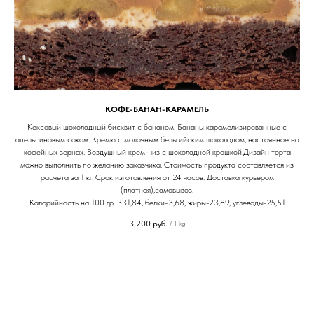
КОФЕ-БАНАН-КАРАМЕЛЬ
Кексовый шоколадный бисквит с бананом. Бананы карамелизированные с
апельсиновым соком. Кремю с молочным бельгийским шоколадом, настоянное на
кофейных зернах. Воздушный крем-чиз с шоколадной крошкой.Дизайн торта
можно выполнить по желанию заказчика. Стоимость продукта составляется из
расчета за 1 кг. Срок изготовления от 24 часов. Доставка курьером
(платная),самовывоз.
Калорийность на 100 гр. 331,84, белки-3,68, жиры-23,89, углеводы-25,51
3 200
руб.
/
1 kg