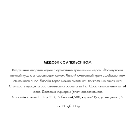
МЕДОВИК С АПЕЛЬСИНОМ
Воздушные медовые коржи с ароматным гречишным медом. Французский
нежный курд с апельсиновым соком. Легкий сметанный крем с добавлением
сливочного сыра. Дизайн торта можно выполнить по желанию заказчика.
Стоимость продукта составляется из расчета за 1 кг. Срок изготовления от 24
часов. Доставка курьером (платная),самовывоз.
Калорийность на 100 гр. 337,56, белки-4,588, жиры-23,92, углеводы-25,97
3 200
руб.
/
1 kg