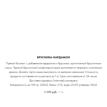
БРУСНИКА-КАРДАМОН
Пряный бисквит с добавления кардамона и брусники, пропитанный брусничным
соком. Терпкий брусничный конфитюр,который дополняется творожно-сметанным
кремом. Дизайн торта можно выполнить по желанию заказчика. Стоимость
продукта составляется из расчета за 1 кг. Срок изготовления от 24 часов.
Доставка курьером (платная),самовывоз.
Калорийность на 100 гр. 328,42, белки-3,76, жиры-22,09, углеводы-28,62
3 200
руб.
/
1 kg