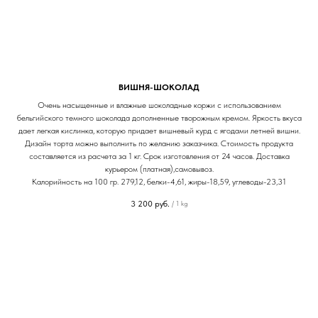
ВИШНЯ-ШОКОЛАД
Очень насыщенные и влажные шоколадные коржи с использованием
бельгийского темного шоколада дополненные творожным кремом. Яркость вкуса
дает легкая кислинка, которую придает вишневый курд с ягодами летней вишни.
Дизайн торта можно выполнить по желанию заказчика. Стоимость продукта
составляется из расчета за 1 кг. Срок изготовления от 24 часов. Доставка
курьером (платная),самовывоз.
Калорийность на 100 гр. 279,12, белки-4,61, жиры-18,59, углеводы-23,31
3 200
руб.
/
1 kg