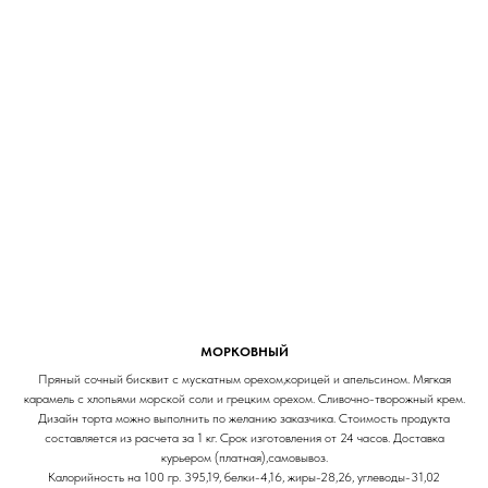
МОРКОВНЫЙ
Пряный сочный бисквит с мускатным орехом,корицей и апельсином. Мягкая
карамель с хлопьями морской соли и грецким орехом. Сливочно-творожный крем.
Дизайн торта можно выполнить по желанию заказчика. Стоимость продукта
составляется из расчета за 1 кг. Срок изготовления от 24 часов. Доставка
курьером (платная),самовывоз.
Калорийность на 100 гр. 395,19, белки-4,16, жиры-28,26, углеводы-31,02