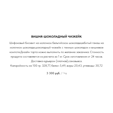
ВИШНЯ-ШОКОЛАДНЫЙ ЧИЗКЕЙК
Шифоновый бисквит на молочном бельгийском шоколаде,взбитый ганаш на
молочном шоколаде,шоколадный чизкейк с темным шоколадом и вишневое
компоте.Дизайн торта можно выполнить по желанию заказчика. Стоимость
продукта составляется из расчета за 1 кг. Срок изготовления от 24 часов.
Доставка курьером (платная),самовывоз.
Калорийность на 100 гр. 328,77, белки-5,49, жиры-20,43, углеводы-30,72
3 300
руб.
/
1 kg