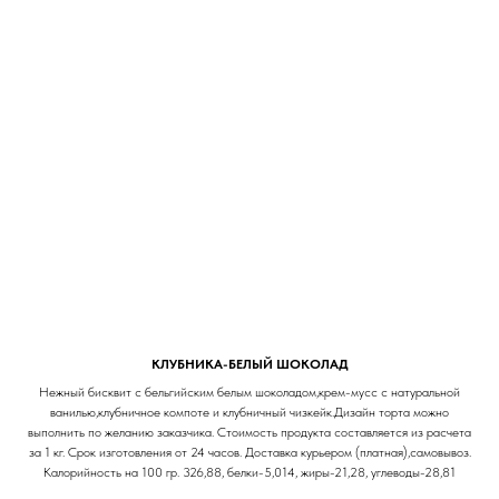
КЛУБНИКА-БЕЛЫЙ ШОКОЛАД
Нежный бисквит с бельгийским белым шоколадом,крем-мусс с натуральной
ванилью,клубничное компоте и клубничный чизкейк.Дизайн торта можно
выполнить по желанию заказчика. Стоимость продукта составляется из расчета
за 1 кг. Срок изготовления от 24 часов. Доставка курьером (платная),самовывоз.
Калорийность на 100 гр. 326,88, белки-5,014, жиры-21,28, углеводы-28,81