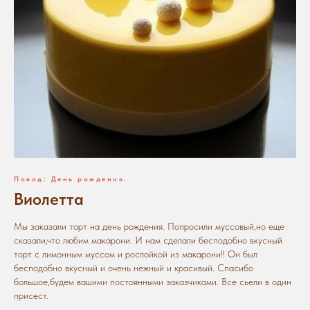
Повод: День рождения.
Виолетта
Мы заказали торт на день рождения. Попросили муссовый,но еще
сказали,что любим макарони. И нам сделали бесподобно вкусный
торт с лимонным муссом и рослойкой из макарони!! Он был
бесподобно вкусный и очень нежный и красивый. Спасибо
большое,будем вашими постоянными заказчиками. Все сьели в один
присест.