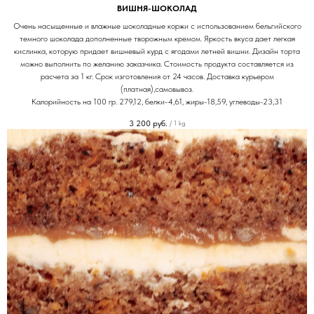
ВИШНЯ-ШОКОЛАД
Очень насыщенные и влажные шоколадные коржи с использованием бельгийского
темного шоколада дополненные творожным кремом. Яркость вкуса дает легкая
кислинка, которую придает вишневый курд с ягодами летней вишни. Дизайн торта
можно выполнить по желанию заказчика. Стоимость продукта составляется из
расчета за 1 кг. Срок изготовления от 24 часов. Доставка курьером
(платная),самовывоз.
Калорийность на 100 гр. 279,12, белки-4,61, жиры-18,59, углеводы-23,31
3 200
руб.
/
1 kg