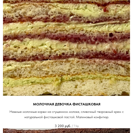
МОЛОЧНАЯ ДЕВОЧКА ФИСТАШКОВАЯ
Нежные молочные коржи на сгущенном молоке, сливочный творожный крем с
натуральной фисташковой пастой. Малиновый конфитюр.
3 200
руб.
/
1 kg