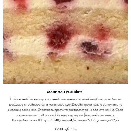
МАЛИНА-ГРЕЙПФРУТ
Шифоновый бисквит,пропитанный лимонным соком,взбитый ганаш на белом
шоколаде с грейпфрутом и малиновое кули.Дизайн торта можно выполнить по
желанию заказчика. Стоимость продукта составляется из расчета за 1 кг. Срок
изготовления от 24 часов. Доставка курьером (платная),самовывоз.
Калорийность на 100 гр. 353,40, белки-4,62, жиры-22,86, углеводы-32,27
3 200
руб.
/
1 kg