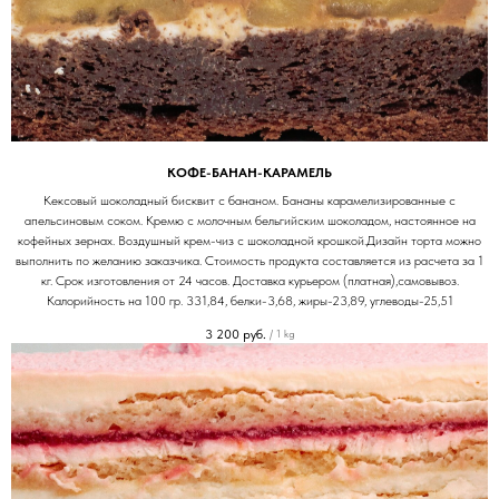
КОФЕ-БАНАН-КАРАМЕЛЬ
Кексовый шоколадный бисквит с бананом. Бананы карамелизированные с
апельсиновым соком. Кремю с молочным бельгийским шоколадом, настоянное на
кофейных зернах. Воздушный крем-чиз с шоколадной крошкой.Дизайн торта можно
выполнить по желанию заказчика. Стоимость продукта составляется из расчета за 1
кг. Срок изготовления от 24 часов. Доставка курьером (платная),самовывоз.
Калорийность на 100 гр. 331,84, белки-3,68, жиры-23,89, углеводы-25,51
3 200
руб.
/
1 kg