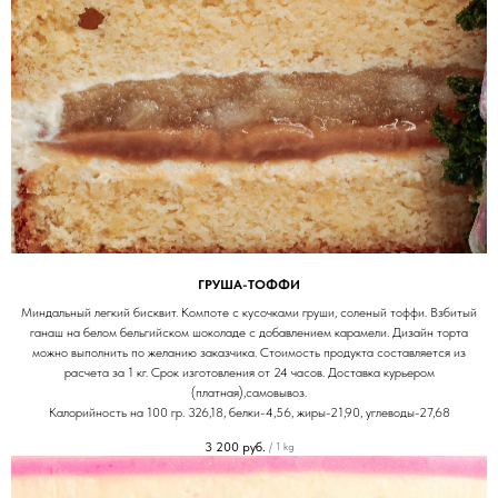
ГРУША-ТОФФИ
Миндальный легкий бисквит. Компоте с кусочками груши, соленый тоффи. Взбитый
ганаш на белом бельгийском шоколаде с добавлением карамели. Дизайн торта
можно выполнить по желанию заказчика. Стоимость продукта составляется из
расчета за 1 кг. Срок изготовления от 24 часов. Доставка курьером
(платная),самовывоз.
Калорийность на 100 гр. 326,18, белки-4,56, жиры-21,90, углеводы-27,68
3 200
руб.
/
1 kg