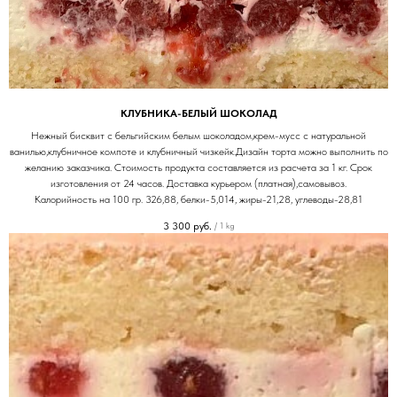
КЛУБНИКА-БЕЛЫЙ ШОКОЛАД
Нежный бисквит с бельгийским белым шоколадом,крем-мусс с натуральной
ванилью,клубничное компоте и клубничный чизкейк.Дизайн торта можно выполнить по
желанию заказчика. Стоимость продукта составляется из расчета за 1 кг. Срок
изготовления от 24 часов. Доставка курьером (платная),самовывоз.
Калорийность на 100 гр. 326,88, белки-5,014, жиры-21,28, углеводы-28,81
3 300
руб.
/
1 kg