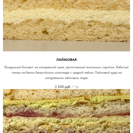
ЛАЙМОВАЯ
Воздушный бисквит на миндальной муке, пропитанный лимонным сиропом. Взбитый
ганаш на белом бельгийском шоколаде с цедрой лайма. Лаймовый курд на
натуральном лаймовом пюре.
3 200
руб.
/
1 kg