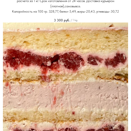
расчета за 1 кг. Срок изготовления от 24 часов. Доставка курьером
(платная),самовывоз.
Калорийность на 100 гр. 328,77, белки-5,49, жиры-20,43, углеводы-30,72
3 300
руб.
/
1 kg