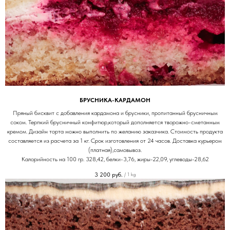
БРУСНИКА-КАРДАМОН
Пряный бисквит с добавления кардамона и брусники, пропитанный брусничным
соком. Терпкий брусничный конфитюр,который дополняется творожно-сметанным
кремом. Дизайн торта можно выполнить по желанию заказчика. Стоимость продукта
составляется из расчета за 1 кг. Срок изготовления от 24 часов. Доставка курьером
(платная),самовывоз.
Калорийность на 100 гр. 328,42, белки-3,76, жиры-22,09, углеводы-28,62
3 200
руб.
/
1 kg