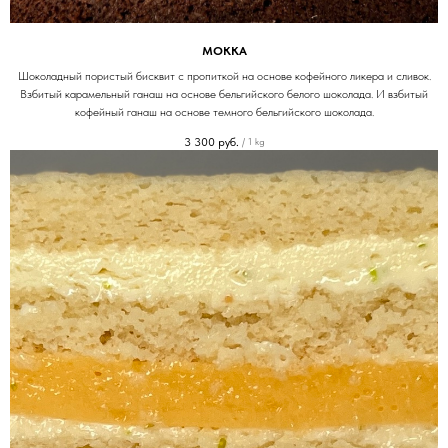
МОККА
Шоколадный пористый бисквит с пропиткой на основе кофейного ликера и сливок.
Взбитый карамельный ганаш на основе бельгийского белого шоколада. И взбитый
кофейный ганаш на основе темного бельгийского шоколада.
3 300
руб.
/
1 kg