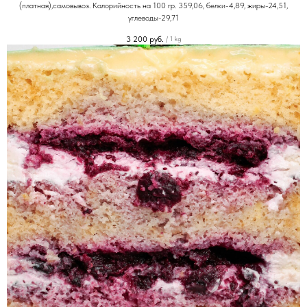
(платная),самовывоз. Калорийность на 100 гр. 359,06, белки-4,89, жиры-24,51,
углеводы-29,71
3 200
руб.
/
1 kg