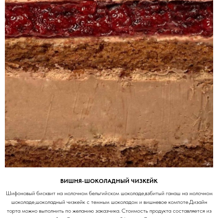
ВИШНЯ-ШОКОЛАДНЫЙ ЧИЗКЕЙК
Шифоновый бисквит на молочном бельгийском шоколаде,взбитый ганаш на молочном
шоколаде,шоколадный чизкейк с темным шоколадом и вишневое компоте.Дизайн
торта можно выполнить по желанию заказчика. Стоимость продукта составляется из