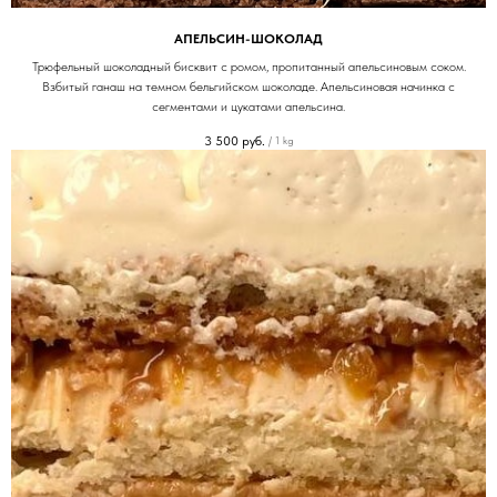
АПЕЛЬСИН-ШОКОЛАД
Трюфельный шоколадный бисквит с ромом, пропитанный апельсиновым соком.
Взбитый ганаш на темном бельгийском шоколаде. Апельсиновая начинка с
сегментами и цукатами апельсина.
3 500
руб.
/
1 kg