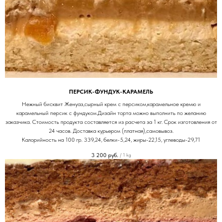
ПЕРСИК-ФУНДУК-КАРАМЕЛЬ
Нежный бисквит Женуаз,сырный крем с персиком,карамельное кремю и
карамельный персик с фундуком.Дизайн торта можно выполнить по желанию
заказчика. Стоимость продукта составляется из расчета за 1 кг. Срок изготовления от
24 часов. Доставка курьером (платная),самовывоз.
Калорийность на 100 гр. 339,24, белки-5,24, жиры-22,15, углеводы-29,71
3 200
руб.
/
1 kg