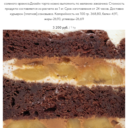
соленого арахиса.Дизайн торта можно выполнить по желанию заказчика. Стоимость
продукта составляется из расчета за 1 кг. Срок изготовления от 24 часов. Доставка
курьером (платная),самовывоз. Калорийность на 100 гр. 368,80, белки-4,91,
жиры-26,93, углеводы-26,69
3 200
руб.
/
1 kg