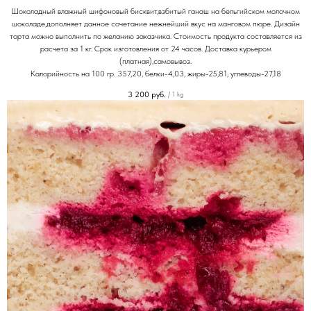
Шоколадный влажный шифоновый бисквит,взбитый ганаш на бельгийском молочном
шоколаде,дополняет данное сочетание нежнейший вкус на манговом пюре. Дизайн
торта можно выполнить по желанию заказчика. Стоимость продукта составляется из
расчета за 1 кг. Срок изготовления от 24 часов. Доставка курьером
(платная),самовывоз.
Калорийность на 100 гр. 357,20, белки-4,03, жиры-25,81, углеводы-27,18
3 200
руб.
/
1 kg