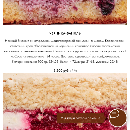
ЧЕРНИКА-ВАНИЛЬ
Нежный бисквит с натуральной мадагаскарской ванилью и лимоном. Классический
сливочный крем,обволакивающий черничный конфитюр.Дизайн торта можно
выполнить по желанию заказчика. Стоимость продукта составляется из расчета за 1
кг. Срок изготовления от 24 часов. Доставка курьером (платная),самовывоз.
Калорийность на 100 гр. 324,05, белки-4,72, жиры-21,68, углеводы-27,48
3 200
руб.
/
1 kg
Мы тут, и готовы помочь!