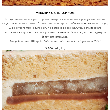
МЕДОВИК С АПЕЛЬСИНОМ
Воздушные медовые коржи с ароматным гречишным медом. Французский нежный
курд с апельсиновым соком. Легкий сметанный крем с добавлением сливочного сыра.
Дизайн торта можно выполнить по желанию заказчика. Стоимость продукта
составляется из расчета за 1 кг. Срок изготовления от 24 часов. Доставка курьером
(платная),самовывоз.
Калорийность на 100 гр. 337,56, белки-4,588, жиры-23,92, углеводы-25,97
3 200
руб.
/
1 kg