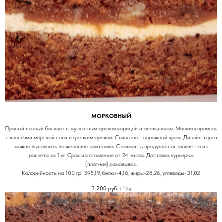
МОРКОВНЫЙ
Пряный сочный бисквит с мускатным орехом,корицей и апельсином. Мягкая карамель
с хлопьями морской соли и грецким орехом. Сливочно-творожный крем. Дизайн торта
можно выполнить по желанию заказчика. Стоимость продукта составляется из
расчета за 1 кг. Срок изготовления от 24 часов. Доставка курьером
(платная),самовывоз.
Калорийность на 100 гр. 395,19, белки-4,16, жиры-28,26, углеводы-31,02
3 200
руб.
/
1 kg