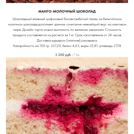
МАНГО-МОЛОЧНЫЙ ШОКОЛАД
Шоколадный влажный шифоновый бисквит,взбитый ганаш на бельгийском
молочном шоколаде,дополняет данное сочетание нежнейший вкус на манговом
пюре. Дизайн торта можно выполнить по желанию заказчика. Стоимость
продукта составляется из расчета за 1 кг. Срок изготовления от 24 часов.
Доставка курьером (платная),самовывоз.
Калорийность на 100 гр. 357,20, белки-4,03, жиры-25,81, углеводы-27,18
3 200
руб.
/
1 kg