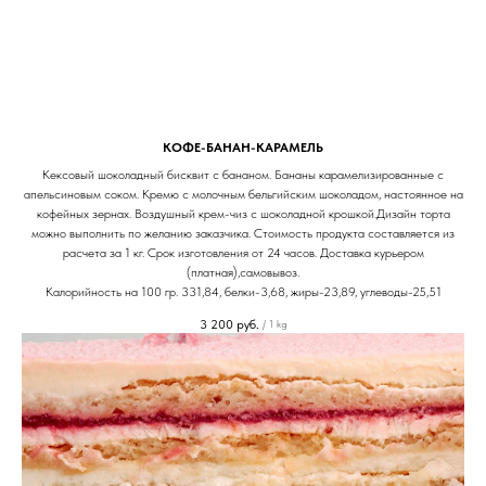
КОФЕ-БАНАН-КАРАМЕЛЬ
Кексовый шоколадный бисквит с бананом. Бананы карамелизированные с
апельсиновым соком. Кремю с молочным бельгийским шоколадом, настоянное на
кофейных зернах. Воздушный крем-чиз с шоколадной крошкой.Дизайн торта
можно выполнить по желанию заказчика. Стоимость продукта составляется из
расчета за 1 кг. Срок изготовления от 24 часов. Доставка курьером
(платная),самовывоз.
Калорийность на 100 гр. 331,84, белки-3,68, жиры-23,89, углеводы-25,51
3 200
руб.
/
1 kg