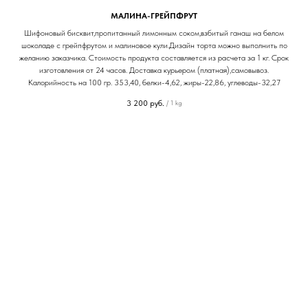
МАЛИНА-ГРЕЙПФРУТ
Шифоновый бисквит,пропитанный лимонным соком,взбитый ганаш на белом
шоколаде с грейпфрутом и малиновое кули.Дизайн торта можно выполнить по
желанию заказчика. Стоимость продукта составляется из расчета за 1 кг. Срок
изготовления от 24 часов. Доставка курьером (платная),самовывоз.
Калорийность на 100 гр. 353,40, белки-4,62, жиры-22,86, углеводы-32,27
3 200
руб.
/
1 kg