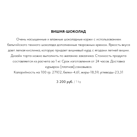
ВИШНЯ-ШОКОЛАД
Очень насыщенные и влажные шоколадные коржи с использованием
бельгийского темного шоколада дополненные творожным кремом. Яркость вкуса
дает легкая кислинка, которую придает вишневый курд с ягодами летней вишни.
Дизайн торта можно выполнить по желанию заказчика. Стоимость продукта
составляется из расчета за 1 кг. Срок изготовления от 24 часов. Доставка
курьером (платная),самовывоз.
Калорийность на 100 гр. 279,12, белки-4,61, жиры-18,59, углеводы-23,31
3 200
руб.
/
1 kg