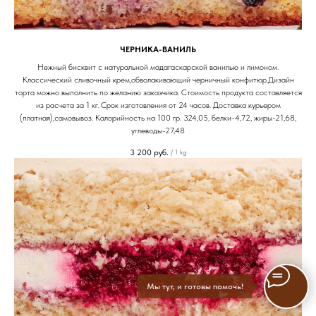
ЧЕРНИКА-ВАНИЛЬ
Нежный бисквит с натуральной мадагаскарской ванилью и лимоном.
Классический сливочный крем,обволакивающий черничный конфитюр.Дизайн
торта можно выполнить по желанию заказчика. Стоимость продукта составляется
из расчета за 1 кг. Срок изготовления от 24 часов. Доставка курьером
(платная),самовывоз. Калорийность на 100 гр. 324,05, белки-4,72, жиры-21,68,
углеводы-27,48
3 200
руб.
/
1 kg
Мы тут, и готовы помочь!