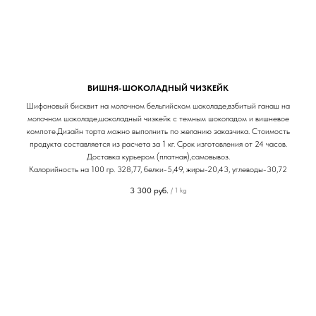
ВИШНЯ-ШОКОЛАДНЫЙ ЧИЗКЕЙК
Шифоновый бисквит на молочном бельгийском шоколаде,взбитый ганаш на
молочном шоколаде,шоколадный чизкейк с темным шоколадом и вишневое
компоте.Дизайн торта можно выполнить по желанию заказчика. Стоимость
продукта составляется из расчета за 1 кг. Срок изготовления от 24 часов.
Доставка курьером (платная),самовывоз.
Калорийность на 100 гр. 328,77, белки-5,49, жиры-20,43, углеводы-30,72
3 300
руб.
/
1 kg