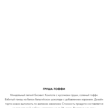
ГРУША-ТОФФИ
Миндальный легкий бисквит. Компоте с кусочками груши, соленый тоффи.
Взбитый ганаш на белом бельгийском шоколаде с добавлением карамели. Дизайн
торта можно выполнить по желанию заказчика. Стоимость продукта составляется