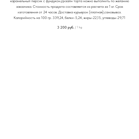
карамельный персик с фундуком.Дизайн торта можно выполнить по желанию
заказчика. Стоимость продукта составляется из расчета за 1 кг. Срок
изготовления от 24 часов. Доставка курьером (платная),самовывоз.
Калорийность на 100 гр. 339,24, белки-5,24, жиры-22,15, углеводы-29,71
3 200
руб.
/
1 kg