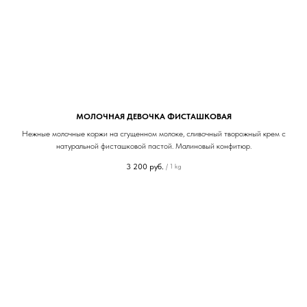
МОЛОЧНАЯ ДЕВОЧКА ФИСТАШКОВАЯ
Нежные молочные коржи на сгущенном молоке, сливочный творожный крем с
натуральной фисташковой пастой. Малиновый конфитюр.
3 200
руб.
/
1 kg