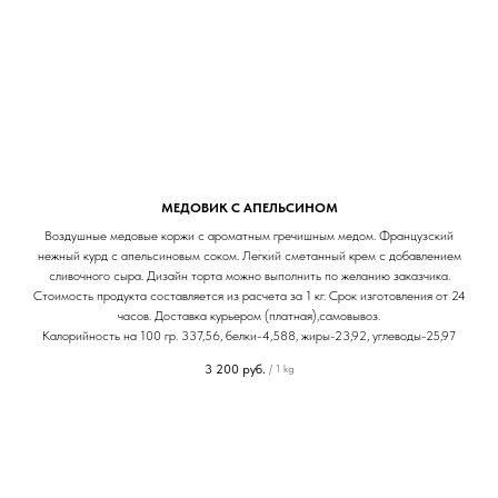
МЕДОВИК С АПЕЛЬСИНОМ
Воздушные медовые коржи с ароматным гречишным медом. Французский
нежный курд с апельсиновым соком. Легкий сметанный крем с добавлением
сливочного сыра. Дизайн торта можно выполнить по желанию заказчика.
Стоимость продукта составляется из расчета за 1 кг. Срок изготовления от 24
часов. Доставка курьером (платная),самовывоз.
Калорийность на 100 гр. 337,56, белки-4,588, жиры-23,92, углеводы-25,97
3 200
руб.
/
1 kg