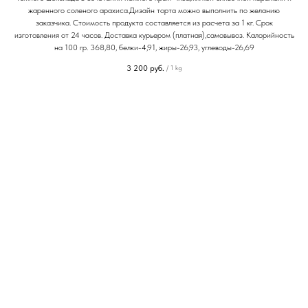
жаренного соленого арахиса.Дизайн торта можно выполнить по желанию
заказчика. Стоимость продукта составляется из расчета за 1 кг. Срок
изготовления от 24 часов. Доставка курьером (платная),самовывоз. Калорийность
на 100 гр. 368,80, белки-4,91, жиры-26,93, углеводы-26,69
3 200
руб.
/
1 kg