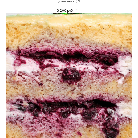
углеводы-29,71
3 200
руб.
/
1 kg