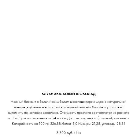
КЛУБНИКА-БЕЛЫЙ ШОКОЛАД
Нежный бисквит с бельгийским белым шоколадом,крем-мусс с натуральной
ванилью,клубничное компоте и клубничный чизкейк.Дизайн торта можно
выполнить по желанию заказчика. Стоимость продукта составляется из расчета
за 1 кг. Срок изготовления от 24 часов. Доставка курьером (платная),самовывоз.
Калорийность на 100 гр. 326,88, белки-5,014, жиры-21,28, углеводы-28,81
3 300
руб.
/
1 kg