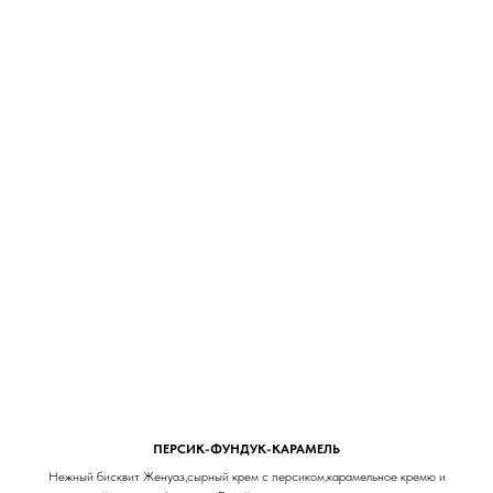
ПЕРСИК-ФУНДУК-КАРАМЕЛЬ
Нежный бисквит Женуаз,сырный крем с персиком,карамельное кремю и