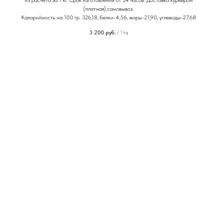
из расчета за 1 кг. Срок изготовления от 24 часов. Доставка курьером
(платная),самовывоз.
Калорийность на 100 гр. 326,18, белки-4,56, жиры-21,90, углеводы-27,68
3 200
руб.
/
1 kg