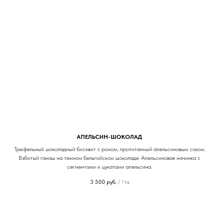
АПЕЛЬСИН-ШОКОЛАД
Трюфельный шоколадный бисквит с ромом, пропитанный апельсиновым соком.
Взбитый ганаш на темном бельгийском шоколаде. Апельсиновая начинка с
сегментами и цукатами апельсина.
3 500
руб.
/
1 kg