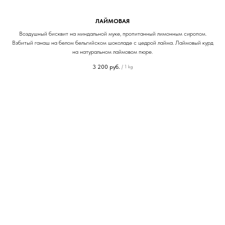
ЛАЙМОВАЯ
Воздушный бисквит на миндальной муке, пропитанный лимонным сиропом.
Взбитый ганаш на белом бельгийском шоколаде с цедрой лайма. Лаймовый курд
на натуральном лаймовом пюре.
3 200
руб.
/
1 kg