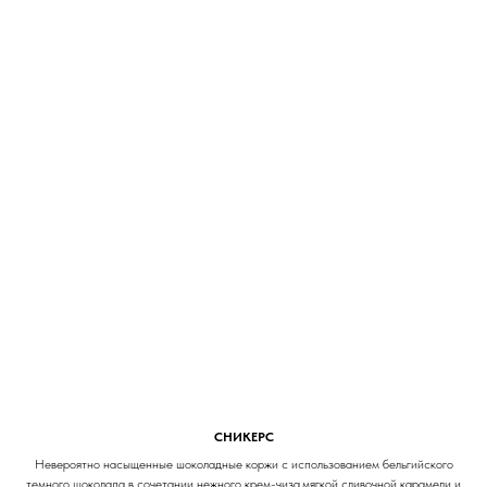
СНИКЕРС
Невероятно насыщенные шоколадные коржи с использованием бельгийского
темного шоколада в сочетании нежного крем-чиза,мягкой сливочной карамели и