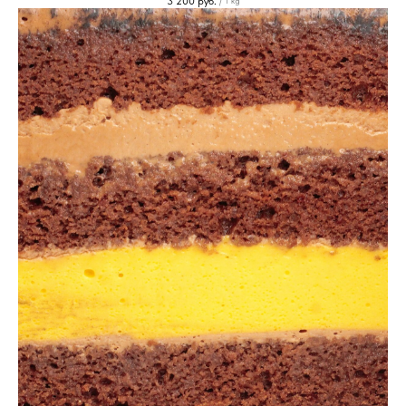
3 200
руб.
/
1 kg