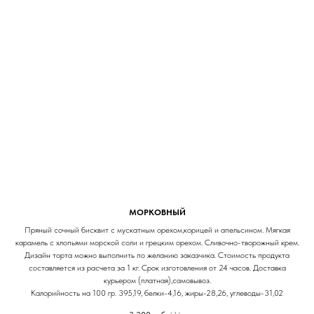
МОРКОВНЫЙ
Пряный сочный бисквит с мускатным орехом,корицей и апельсином. Мягкая
карамель с хлопьями морской соли и грецким орехом. Сливочно-творожный крем.
Дизайн торта можно выполнить по желанию заказчика. Стоимость продукта
составляется из расчета за 1 кг. Срок изготовления от 24 часов. Доставка
курьером (платная),самовывоз.
Калорийность на 100 гр. 395,19, белки-4,16, жиры-28,26, углеводы-31,02