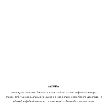
МОККА
Шоколадный пористый бисквит с пропиткой на основе кофейного ликера и
сливок. Взбитый карамельный ганаш на основе бельгийского белого шоколада. И
взбитый кофейный ганаш на основе темного бельгийского шоколада.