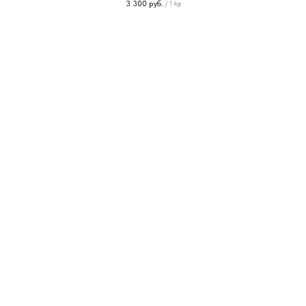
3 300
руб.
/
1 kg