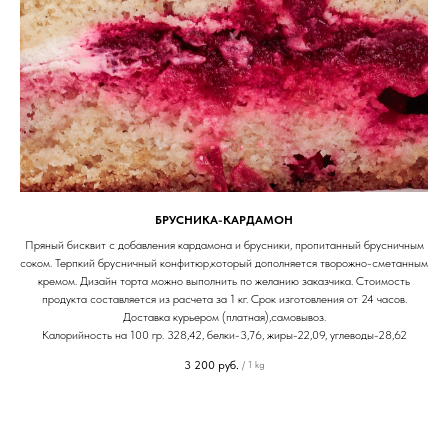
БРУСНИКА-КАРДАМОН
Пряный бисквит с добавления кардамона и брусники, пропитанный брусничным
соком. Терпкий брусничный конфитюр,который дополняется творожно-сметанным
кремом. Дизайн торта можно выполнить по желанию заказчика. Стоимость
продукта составляется из расчета за 1 кг. Срок изготовления от 24 часов.
Доставка курьером (платная),самовывоз.
Калорийность на 100 гр. 328,42, белки-3,76, жиры-22,09, углеводы-28,62
3 200
руб.
/
1 kg