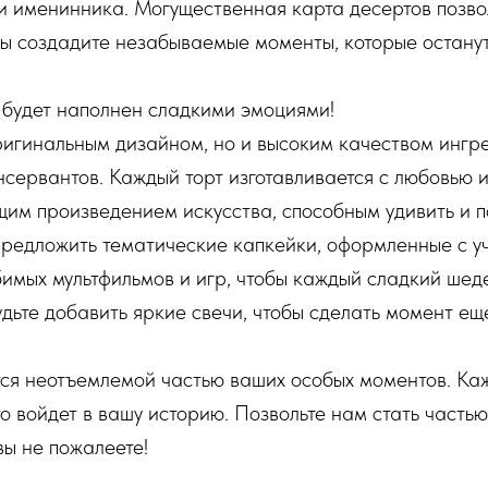
 именинника. Могущественная карта десертов позвол
ы создадите незабываемые моменты, которые останутс
ь будет наполнен сладкими эмоциями!
ригинальным дизайном, но и высоким качеством ингр
нсервантов. Каждый торт изготавливается с любовью 
ящим произведением искусства, способным удивить и 
предложить тематические капкейки, оформленные с у
мых мультфильмов и игр, чтобы каждый сладкий шед
дьте добавить яркие свечи, чтобы сделать момент е
ятся неотъемлемой частью ваших особых моментов. К
то войдет в вашу историю. Позвольте нам стать часть
вы не пожалеете!